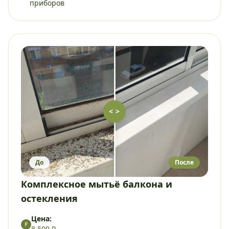
приборов
< >
До
После
Комплексное мытьё балкона и
остекления
Цена:
8 500 ₽