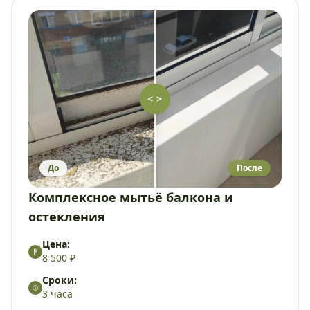
< >
До
После
Комплексное мытьё балкона и
остекления
Цена:
8 500 ₽
Сроки:
3 часа