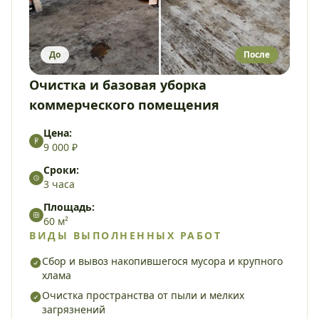
До
После
Очистка и базовая уборка
коммерческого помещения
Цена:
9 000 ₽
Сроки:
3 часа
Площадь:
60 м²
ВИДЫ ВЫПОЛНЕННЫХ РАБОТ
Сбор и вывоз накопившегося мусора и крупного
хлама
Очистка пространства от пыли и мелких
загрязнений