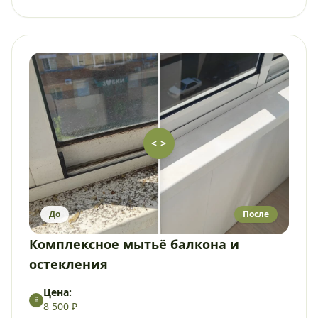
< >
До
После
Комплексное мытьё балкона и
остекления
Цена:
8 500 ₽