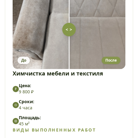
< >
До
После
Химчистка мебели и текстиля
Цена:
9 800 ₽
Сроки:
4 часа
Площадь:
45 м²
ВИДЫ ВЫПОЛНЕННЫХ РАБОТ