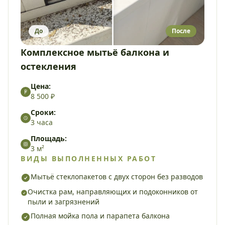
До
После
Комплексное мытьё балкона и
остекления
Цена:
8 500 ₽
Сроки:
3 часа
Площадь:
3 м²
ВИДЫ ВЫПОЛНЕННЫХ РАБОТ
Мытьё стеклопакетов с двух сторон без разводов
Очистка рам, направляющих и подоконников от
пыли и загрязнений
Полная мойка пола и парапета балкона