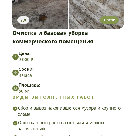
До
После
Очистка и базовая уборка
коммерческого помещения
Цена:
9 000 ₽
Сроки:
3 часа
Площадь:
60 м²
ВИДЫ ВЫПОЛНЕННЫХ РАБОТ
Сбор и вывоз накопившегося мусора и крупного
хлама
Очистка пространства от пыли и мелких
загрязнений