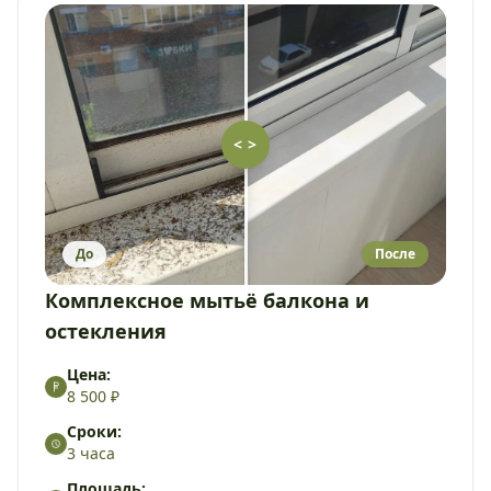
< >
До
После
Комплексное мытьё балкона и
остекления
Цена:
8 500 ₽
Сроки:
3 часа
Площадь: