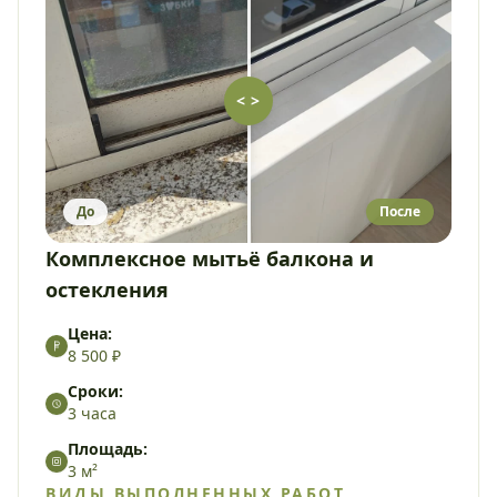
< >
До
После
Комплексное мытьё балкона и
остекления
Цена:
8 500 ₽
Сроки:
3 часа
Площадь:
3 м²
ВИДЫ ВЫПОЛНЕННЫХ РАБОТ