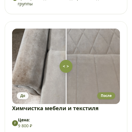
группы
< >
До
После
Химчистка мебели и текстиля
Цена:
9 800 ₽