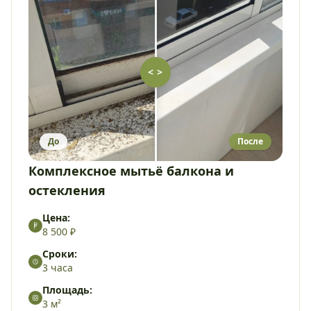
< >
До
После
Комплексное мытьё балкона и
остекления
Цена:
8 500 ₽
Сроки:
3 часа
Площадь:
3 м²