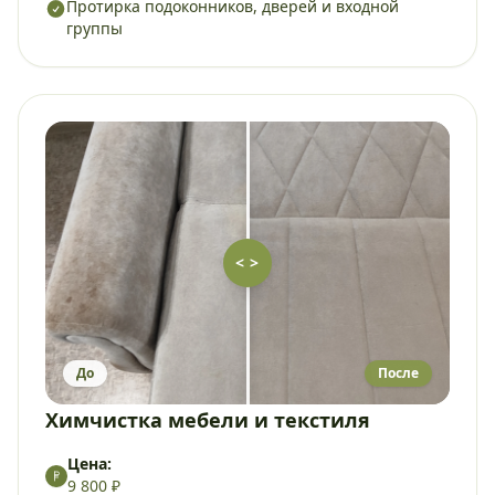
Протирка подоконников, дверей и входной
группы
< >
До
После
Химчистка мебели и текстиля
Цена:
9 800 ₽