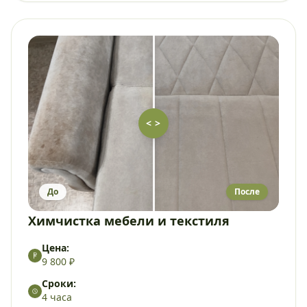
< >
До
После
Химчистка мебели и текстиля
Цена:
9 800 ₽
Сроки:
4 часа