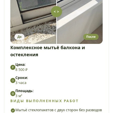
< >
До
После
Комплексное мытьё балкона и
остекления
Цена:
8 500 ₽
Сроки:
3 часа
Площадь:
3 м²
ВИДЫ ВЫПОЛНЕННЫХ РАБОТ
Мытьё стеклопакетов с двух сторон без разводов