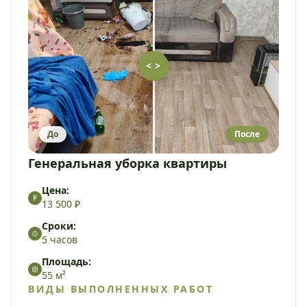
< >
До
После
Генеральная уборка квартиры
Цена:
13 500 ₽
Сроки:
5 часов
Площадь:
55 м²
ВИДЫ ВЫПОЛНЕННЫХ РАБОТ