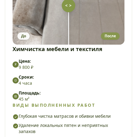
< >
До
После
Химчистка мебели и текстиля
Цена:
9 800 ₽
Сроки:
4 часа
Площадь:
45 м²
ВИДЫ ВЫПОЛНЕННЫХ РАБОТ
Глубокая чистка матрасов и обивки мебели
Удаление локальных пятен и неприятных
запахов