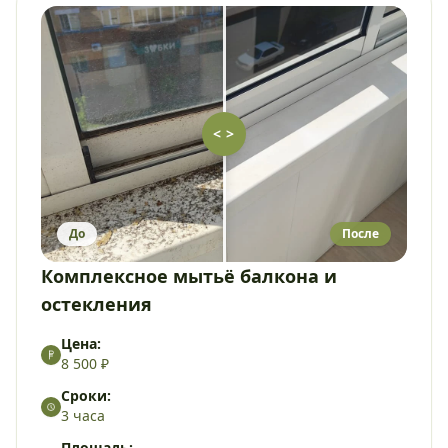
< >
До
После
Комплексное мытьё балкона и
остекления
Цена:
8 500 ₽
Сроки:
3 часа
Площадь: