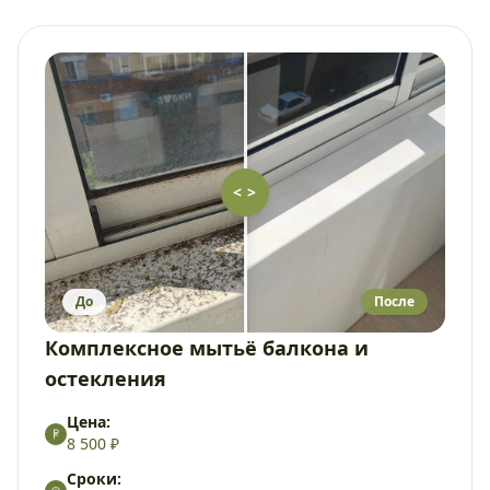
< >
До
После
Комплексное мытьё балкона и
остекления
Цена:
8 500 ₽
Сроки: