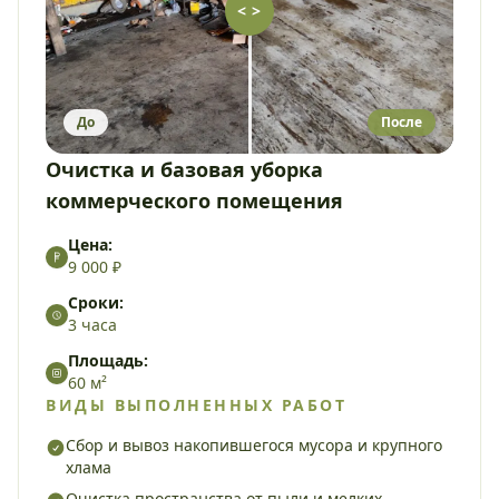
< >
До
После
Очистка и базовая уборка
коммерческого помещения
Цена:
9 000 ₽
Сроки:
3 часа
Площадь:
60 м²
ВИДЫ ВЫПОЛНЕННЫХ РАБОТ
Сбор и вывоз накопившегося мусора и крупного
хлама
Очистка пространства от пыли и мелких